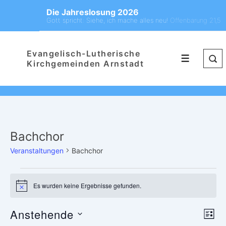
Die Jahreslosung 2026
Gott spricht: Siehe, ich mache alles neu!
Offenbarung 21,5
Evangelisch-Lutherische
Kirchgemeinden Arnstadt
Bachchor
Veranstaltungen
Bachchor
Es wurden keine Ergebnisse gefunden.
H
i
n
Anstehende
A
V
w
L
e