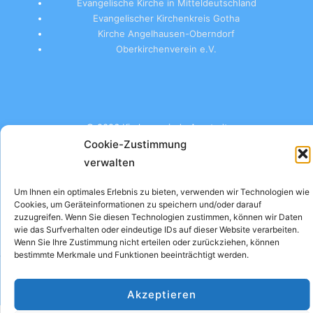
Evangelische Kirche in Mitteldeutschland
Evangelischer Kirchenkreis Gotha
Kirche Angelhausen-Oberndorf
Oberkirchenverein e.V.
© 2026 Kirchgemeinde Arnstadt
Cookie-Zustimmung
verwalten
Um Ihnen ein optimales Erlebnis zu bieten, verwenden wir Technologien wie
Impressum
Datenschutzerklärung
Cookie-Richtlinie (EU)
Cookies, um Geräteinformationen zu speichern und/oder darauf
zuzugreifen. Wenn Sie diesen Technologien zustimmen, können wir Daten
wie das Surfverhalten oder eindeutige IDs auf dieser Website verarbeiten.
Wenn Sie Ihre Zustimmung nicht erteilen oder zurückziehen, können
bestimmte Merkmale und Funktionen beeinträchtigt werden.
Akzeptieren