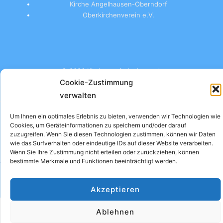
Kirche Angelhausen-Oberndorf
Oberkirchenverein e.V.
© 2026 Kirchgemeinde Arnstadt
Cookie-Zustimmung
verwalten
Um Ihnen ein optimales Erlebnis zu bieten, verwenden wir Technologien wie
Impressum
Datenschutzerklärung
Cookie-Richtlinie (EU)
Cookies, um Geräteinformationen zu speichern und/oder darauf
zuzugreifen. Wenn Sie diesen Technologien zustimmen, können wir Daten
wie das Surfverhalten oder eindeutige IDs auf dieser Website verarbeiten.
Wenn Sie Ihre Zustimmung nicht erteilen oder zurückziehen, können
bestimmte Merkmale und Funktionen beeinträchtigt werden.
Akzeptieren
Ablehnen