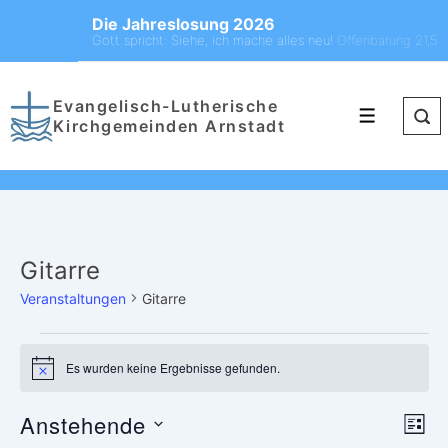
Die Jahreslosung 2026
Gott spricht: Siehe, ich mache alles neu!
Offenbarung 21,5
Evangelisch-Lutherische
Kirchgemeinden Arnstadt
Gitarre
Veranstaltungen
Gitarre
Es wurden keine Ergebnisse gefunden.
H
i
n
Anstehende
A
V
w
L
e