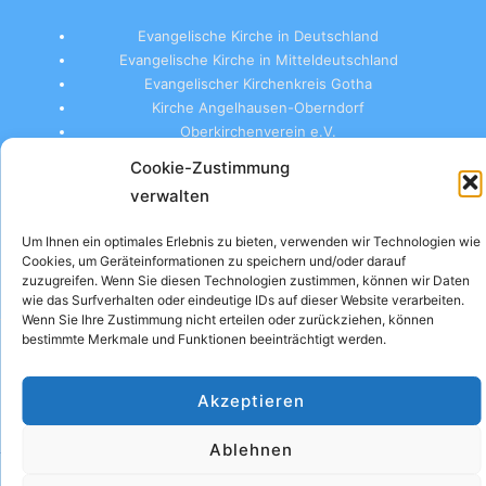
i
i
c
Evangelische Kirche in Deutschland
g
Evangelische Kirche in Mitteldeutschland
h
a
Evangelischer Kirchenkreis Gotha
t
Kirche Angelhausen-Oberndorf
t
Oberkirchenverein e.V.
e
i
n
Cookie-Zustimmung
verwalten
-
o
N
Um Ihnen ein optimales Erlebnis zu bieten, verwenden wir Technologien wie
n
© 2026 Kirchgemeinde Arnstadt
a
Cookies, um Geräteinformationen zu speichern und/oder darauf
zuzugreifen. Wenn Sie diesen Technologien zustimmen, können wir Daten
v
wie das Surfverhalten oder eindeutige IDs auf dieser Website verarbeiten.
Wenn Sie Ihre Zustimmung nicht erteilen oder zurückziehen, können
i
bestimmte Merkmale und Funktionen beeinträchtigt werden.
g
Impressum
Datenschutzerklärung
Cookie-Richtlinie (EU)
a
Akzeptieren
t
Ablehnen
i